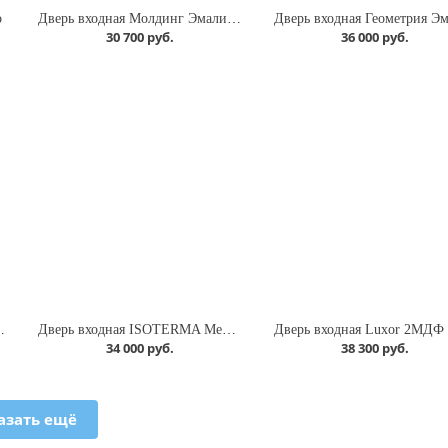
о
Дверь входная Молдинг Эмалит белый
30 700 руб.
36 000 руб.
малит белый Зеркало
Дверь входная ISOTERMA Медный антик Астана милки Темный кипарис
34 000 руб.
38 300 руб.
азать ещё