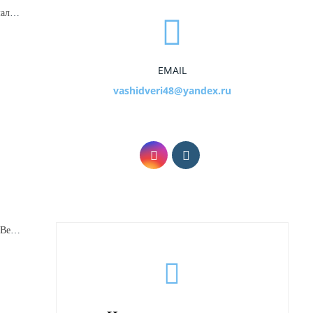
Дверь входная Геометрия Эмалит белый Зеркало
EMAIL
vashidveri48@yandex.ru
Дверь входная Luxor 2МДФ Вертикаль Зеркало