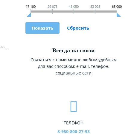
17 100
29 075
41 050
53 025
65 000
Дверь входная Царское зеркало Белый ясень
Всегда на связи
Связаться с нами можно любым удобным
для вас способом: e-mail, телефон,
социальные сети
ТЕЛЕФОН
8-950-800-27-93