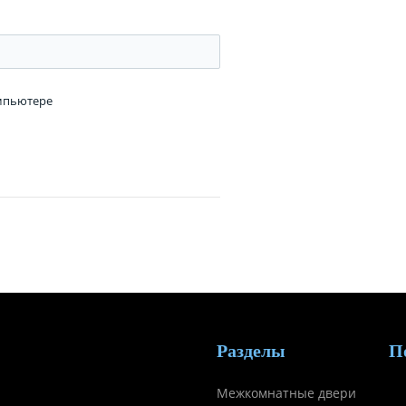
омпьютере
Разделы
П
Межкомнатные двери