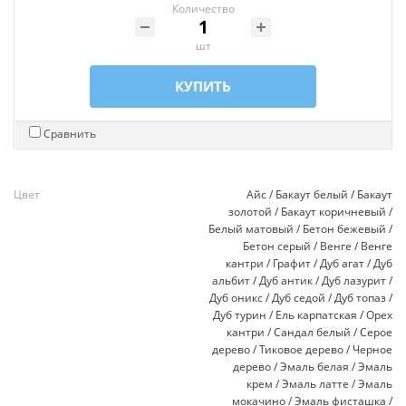
Количество
шт
КУПИТЬ
Сравнить
Цвет
Айс / Бакаут белый / Бакаут
золотой / Бакаут коричневый /
Белый матовый / Бетон бежевый /
Бетон серый / Венге / Венге
кантри / Графит / Дуб агат / Дуб
альбит / Дуб антик / Дуб лазурит /
Дуб оникс / Дуб седой / Дуб топаз /
Дуб турин / Ель карпатская / Орех
кантри / Сандал белый / Серое
дерево / Тиковое дерево / Черное
дерево / Эмаль белая / Эмаль
крем / Эмаль латте / Эмаль
мокачино / Эмаль фисташка /