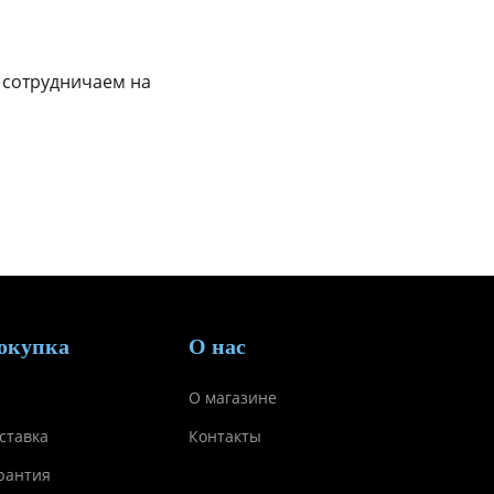
 сотрудничаем на
окупка
О нас
О магазине
ставка
Контакты
рантия