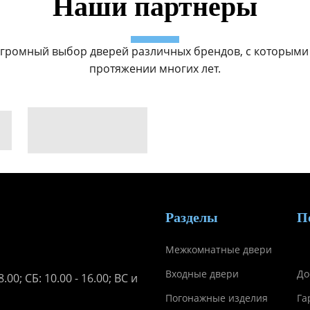
Наши партнеры
громный выбор дверей различных брендов, с которыми
протяжении многих лет.
Разделы
П
Межкомнатные двери
Входные двери
До
.00; СБ: 10.00 - 16.00; ВС и
Погонажные изделия
Га