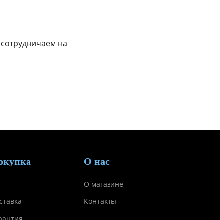
 сотрудничаем на
окупка
О нас
О магазине
ставка
Контакты
рантия