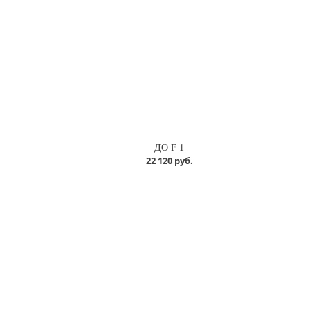
ДО F 1
22 120 руб.