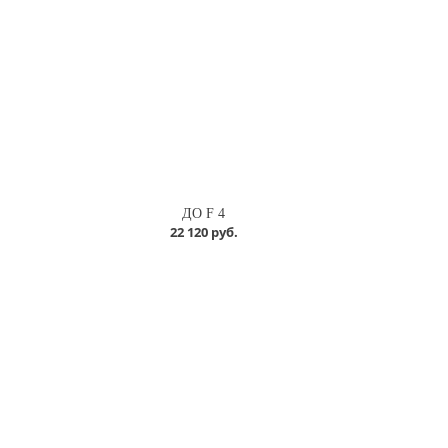
ДО F 4
22 120 руб.