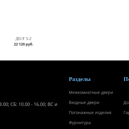
ДО F 5-2
22 120 руб.
Разделы
П
Межкомнатные двери
Входные двери
До
.00; СБ: 10.00 - 16.00; ВС и
Погонажные изделия
Га
Фурнитура